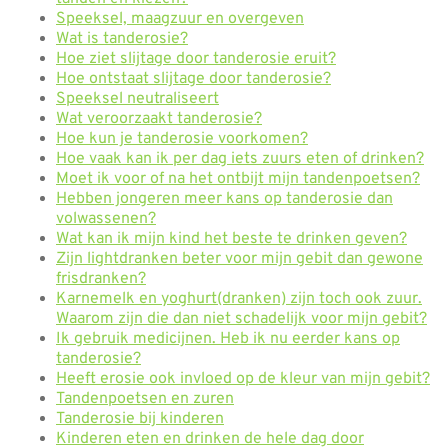
Speeksel, maagzuur en overgeven
Wat is tanderosie?
Hoe ziet slijtage door tanderosie eruit?
Hoe ontstaat slijtage door tanderosie?
Speeksel neutraliseert
Wat veroorzaakt tanderosie?
Hoe kun je tanderosie voorkomen?
Hoe vaak kan ik per dag iets zuurs eten of drinken?
Moet ik voor of na het ontbijt mijn tandenpoetsen?
Hebben jongeren meer kans op tanderosie dan
volwassenen?
Wat kan ik mijn kind het beste te drinken geven?
Zijn lightdranken beter voor mijn gebit dan gewone
frisdranken?
Karnemelk en yoghurt(dranken) zijn toch ook zuur.
Waarom zijn die dan niet schadelijk voor mijn gebit?
Ik gebruik medicijnen. Heb ik nu eerder kans op
tanderosie?
Heeft erosie ook invloed op de kleur van mijn gebit?
Tandenpoetsen en zuren
Tanderosie bij kinderen
Kinderen eten en drinken de hele dag door