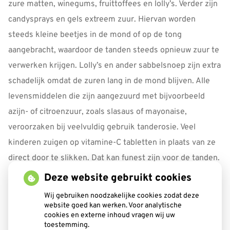
zure matten, winegums, fruittoffees en lolly’s. Verder zijn
candysprays en gels extreem zuur. Hiervan worden
steeds kleine beetjes in de mond of op de tong
aangebracht, waardoor de tanden steeds opnieuw zuur te
verwerken krijgen. Lolly’s en ander sabbelsnoep zijn extra
schadelijk omdat de zuren lang in de mond blijven. Alle
levensmiddelen die zijn aangezuurd met bijvoorbeeld
azijn- of citroenzuur, zoals slasaus of mayonaise,
veroorzaken bij veelvuldig gebruik tanderosie. Veel
kinderen zuigen op vitamine-C tabletten in plaats van ze
direct door te slikken. Dat kan funest zijn voor de tanden.
Vitamine-C producten zijn van zichzelf al licht zuur en
Deze website gebruikt cookies
bovendien zijn ze nog eens op smaak gebracht door
Wij gebruiken noodzakelijke cookies zodat deze
toevoegingen van een zoetstof en citroenzuur.
website goed kan werken. Voor analytische
cookies en externe inhoud vragen wij uw
toestemming.